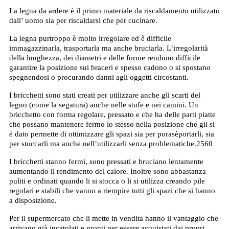
La legna da ardere è il primo materiale da riscaldamento utilizzato
dall’ uomo sia per riscaldarsi che per cucinare.
La legna purtroppo è molto irregolare ed è difficile
immagazzinarla, trasportarla ma anche bruciarla. L’irregolarità
della lunghezza, dei diametri e delle forme rendono difficile
garantire la posizione sui braceri e spesso cadono o si spostano
spegnendosi o procurando danni agli oggetti circostanti.
I bricchetti sono stati creati per utilizzare anche gli scarti del
legno (come la segatura) anche nelle stufe e nei camini. Un
bricchetto con forma regolare, pressato e che ha delle parti piatte
che possano mantenere fermo lo stesso nella posizione che gli si
è dato permette di ottimizzare gli spazi sia per porasèportarli, sia
per stoccarli ma anche nell’utilizzarli senza problematiche.2560
I bricchetti stanno fermi, sono pressati e bruciano lentamente
aumentando il rendimento del calore. Inoltre sono abbastanza
puliti e ordinati quando li si stocca o li si utilizza creando pile
regolari e stabili che vanno a riempire tutti gli spazi che si hanno
a disposizione.
Per il supermercato che li mette in vendita hanno il vantaggio che
arrivano già incatolati e pronti per essere acquistati dai propri