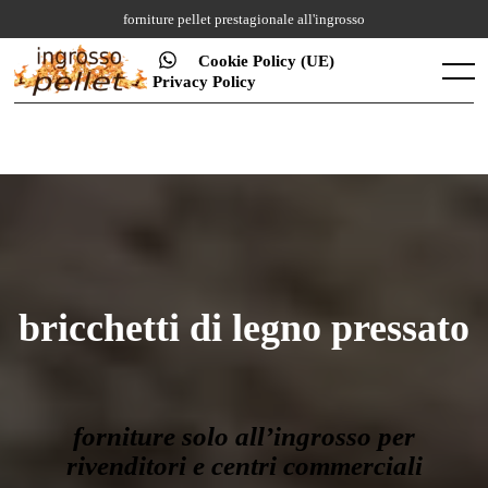
Skip
forniture pellet prestagionale all'ingrosso
to
content
Cookie Policy (UE)
Menu
Privacy Policy
bricchetti di legno pressato
forniture solo all’ingrosso per
rivenditori e centri commerciali