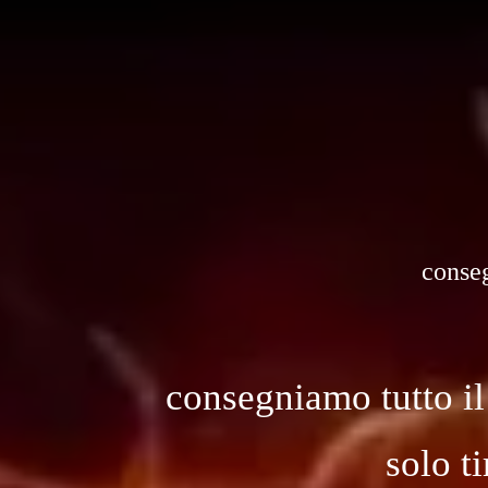
conseg
consegniamo tutto il
solo t