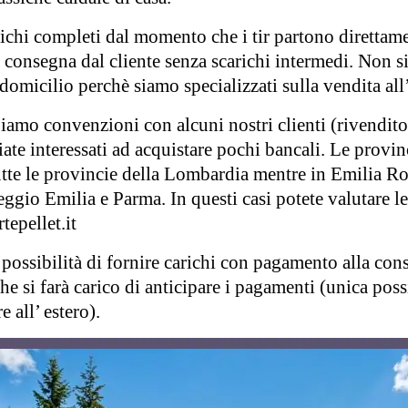
chi completi dal momento che i tir partono direttame
 consegna dal cliente senza scarichi intermedi. Non s
domicilio perchè siamo specializzati sulla vendita all
bbiamo convenzioni con alcuni nostri clienti (rivendito
siate interessati ad acquistare pochi bancali. Le provi
tutte le provincie della Lombardia mentre in Emilia 
gio Emilia e Parma. In questi casi potete valutare le
tepellet.it
 possibilità di fornire carichi con pagamento alla con
che si farà carico di anticipare i pagamenti (unica pos
 all’ estero).