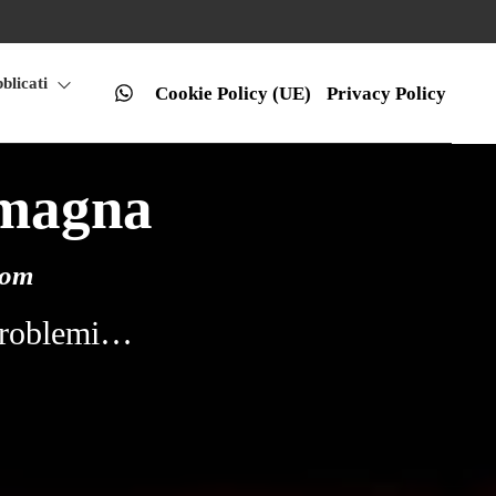
bblicati
Cookie Policy (UE)
Privacy Policy
omagna
com
i problemi…