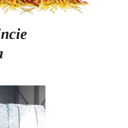
incie
a