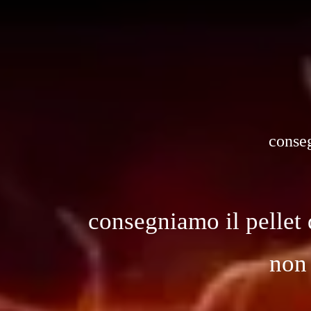
conseg
consegniamo il pellet 
non 