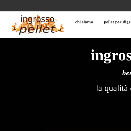
Skip
to
content
chi siamo
pellet per dige
ingro
be
la qualità