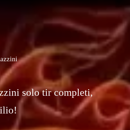
gazzini
zini solo tir completi,
ilio!