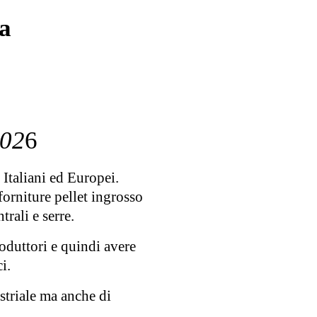
na
202
6
 Italiani ed Europei.
orniture pellet ingrosso
rali e serre.
oduttori e quindi avere
i.
ustriale ma anche di