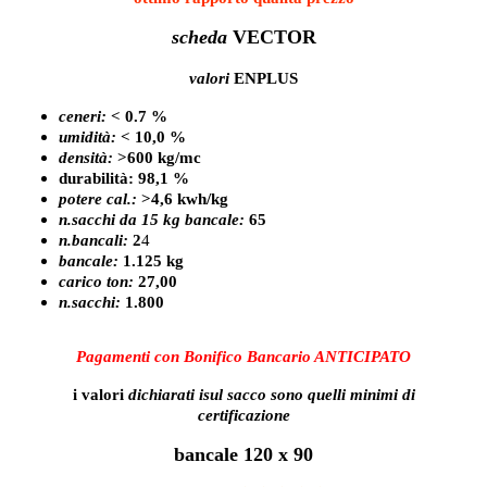
scheda
VECTOR
valori
ENPLUS
ceneri:
< 0.7 %
umidità:
< 10,0 %
densità:
>600 kg/mc
durabilità: 98,1 %
potere cal.:
>4,6 kwh/kg
n.sacchi da 15 kg bancale:
65
n.bancali:
2
4
bancale:
1.125 kg
carico ton:
27,00
n.sacchi:
1.800
Pagamenti con Bonifico Bancario ANTICIPATO
i valori
dichiarati isul sacco sono quelli minimi di
certificazione
bancale 120 x 90