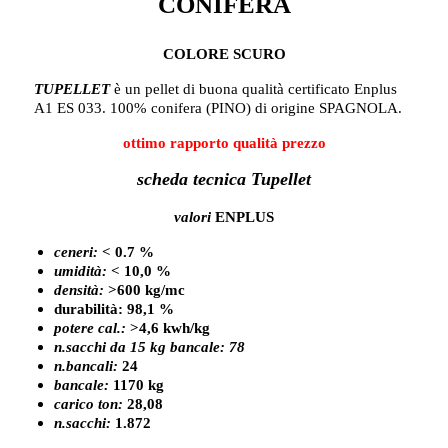
CONIFERA
COLORE SCURO
TUPELLET
è un pellet di buona qualità certificato Enplus
A1 ES 033. 100% conifera (PINO) di origine SPAGNOLA.
ottimo rapporto qualità prezzo
scheda tecnica
Tupellet
valori
ENPLUS
ceneri:
< 0.7 %
umidità:
< 10,0 %
densità:
>600 kg/mc
durabilità: 98,1 %
potere cal.:
>4,6 kwh/kg
n.sacchi da 15 kg bancale: 78
n.bancali:
24
bancale:
1170 kg
carico ton:
28,08
n.sacchi:
1.872