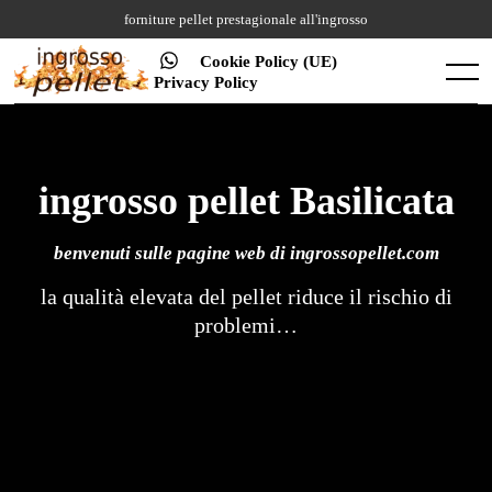
Skip
forniture pellet prestagionale all'ingrosso
to
content
Cookie Policy (UE)
Menu
Privacy Policy
ingrosso pellet Basilicata
benvenuti sulle pagine web di
ingrossopellet.com
la qualità elevata del pellet riduce il rischio di
problemi…